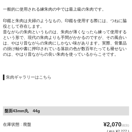
一般的に使用される練朱肉の中では最上級の朱肉です。
印鑑と朱肉は夫婦のようなもの。印鑑を使用する際には、つねに脇
役として存在します。
昔ながらの朱肉というものは、朱肉が薄くなったら練って使用する
という形で、現代の朱肉よりも手間がかかるのですが、その風合い
は、やはり昔ながらの朱肉にしかない味があります。実際、骨董品
の掛け軸や書に押印されている落款の色が数百年たっても褪せない
のは、やはり昔ながらの良い朱肉を使っているからこそです。
朱肉ギャラリーはこちら
盤面43mm丸 44g
¥2,070
在庫状態 : 廃盤
(税別)
(
¥2,277 )
税込