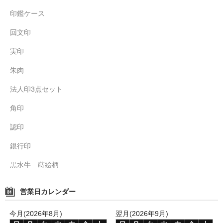
印鑑ケース
回文印
実印
朱肉
法人印3点セット
角印
認印
銀行印
黒水牛 蒔絵柄
営業日カレンダー
今月(2026年8月)
翌月(2026年9月)