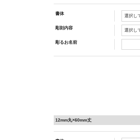
書体
彫刻内容
彫るお名前
12mm丸×60mm丈