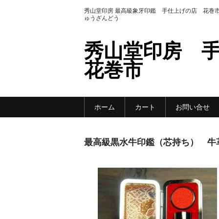
秀山堂印房 最高級象牙印鑑 手仕上げの店 花巻市
ゅうざんどう
秀山堂印房 
花巻市
ホーム
カート
お問い合せ
最高級黒水牛印鑑（芯持ち） 牛