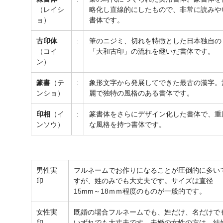
（レイシ
略化し直線的にしたもので、非常に読みや
ョ）
書体です。
古印体
:
筆のニジミ、切れを特徴とした日本独自の
（コイ
「大和古印」の流れを継いだ書体です。
ン）
篆書
（テ
:
象形文字から発展してできた最古の漢字。
ンショ）
麗で独特の風格のある書体です。
印相
（イ
:
篆書体をさらにデザイン化した書体で、重
ンソウ）
な風格を持つ書体です。
男性実
フルネームでお作りになることが圧倒的に多い
印
すが、姓のみでも大丈夫です。サイズは直径
15mm～18ｍｍ程度のものが一般的です。
女性実
既婚の場合フルネームでも、姓だけ、名だけで
印
いずれでも大丈夫です。未婚の女性の方は、結