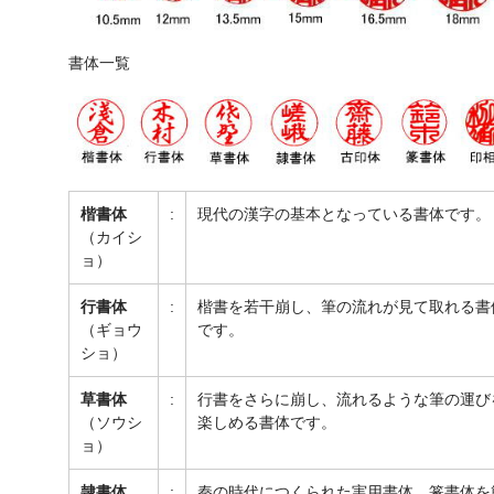
書体一覧
楷書体
:
現代の漢字の基本となっている書体です。
（カイシ
ョ）
行書体
:
楷書を若干崩し、筆の流れが見て取れる書
（ギョウ
です。
ショ）
草書体
:
行書をさらに崩し、流れるような筆の運び
（ソウシ
楽しめる書体です。
ョ）
隷書体
:
秦の時代につくられた実用書体。篆書体を