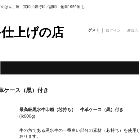
のはんこ屋 実印／銀行印／認印 創業1950年 し
手仕上げの店
ゲスト
ログイン
新規会
革ケース（黒）付き
最高級黒水牛印鑑（芯持ち） 牛革ケース（黒）付き
(ik000g)
牛の角である黒水牛の一番良い部分の素材（芯持ち）を使用
おります。