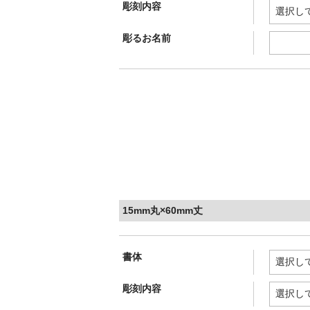
彫刻内容
彫るお名前
15mm丸×60mm丈
書体
彫刻内容