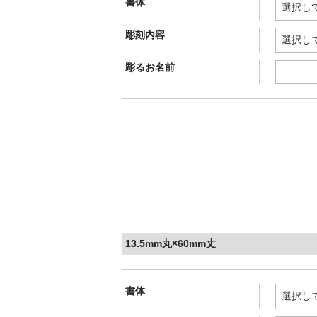
書体
彫刻内容
彫るお名前
13.5mm丸×60mm丈
書体