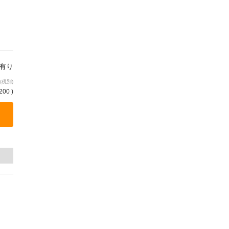
庫有り
(税別)
200 )