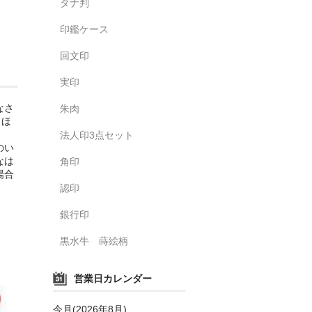
タナ判
印鑑ケース
回文印
実印
なさ
朱肉
、ほ
法人印3点セット
のい
なは
角印
場合
認印
銀行印
黒水牛 蒔絵柄
営業日カレンダー
今月(2026年8月)