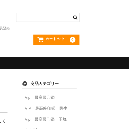
員登録
カートの中
0
商品カテゴリー
Vip 最高級印鑑
VIP 最高級印鑑 民生
Vip 最高級印鑑 玉峰
して