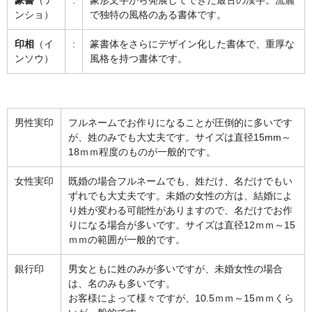
篆書
（テ
:
象形文字から発展してできた最古の漢字。流麗
ンショ）
で独特の風格のある書体です。
印相
（イ
:
篆書体をさらにデザイン化した書体で、重厚な
ンソウ）
風格を持つ書体です。
男性実印
フルネームでお作りになることが圧倒的に多いです
が、姓のみでも大丈夫です。サイズは直径15mm～
18ｍｍ程度のものが一般的です。
女性実印
既婚の場合フルネームでも、姓だけ、名だけでもい
ずれでも大丈夫です。未婚の女性の方は、結婚によ
り姓が変わる可能性がありますので、名だけでお作
りになる場合が多いです。サイズは直径12ｍｍ～15
ｍｍの範囲が一般的です。
銀行印
男女ともに姓のみが多いですが、未婚女性の場合
は、名のみも多いです。
お客様によって様々ですが、10.5ｍｍ～15ｍｍくら