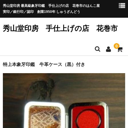
秀山堂印房 最高級象牙印鑑 手仕上げの店 花巻市のはんこ屋
実印／銀行印／認印 創業1950年 しゅうざんどう
秀山堂印房 手仕上げの店 花巻市
0
ホーム
特上本象牙印鑑 牛革ケース（黒）付き
カート
お問い合せ