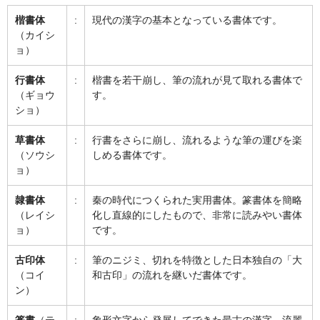
楷書体
:
現代の漢字の基本となっている書体です。
（カイシ
ョ）
行書体
:
楷書を若干崩し、筆の流れが見て取れる書体で
（ギョウ
す。
ショ）
草書体
:
行書をさらに崩し、流れるような筆の運びを楽
（ソウシ
しめる書体です。
ョ）
隷書体
:
秦の時代につくられた実用書体。篆書体を簡略
（レイシ
化し直線的にしたもので、非常に読みやい書体
ョ）
です。
古印体
:
筆のニジミ、切れを特徴とした日本独自の「大
（コイ
和古印」の流れを継いだ書体です。
ン）