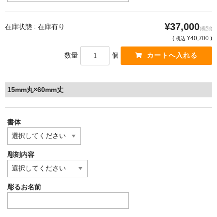
¥37,000
在庫状態 : 在庫有り
(税別)
(
¥40,700 )
税込
数量
個
15mm丸×60mm丈
書体
彫刻内容
彫るお名前