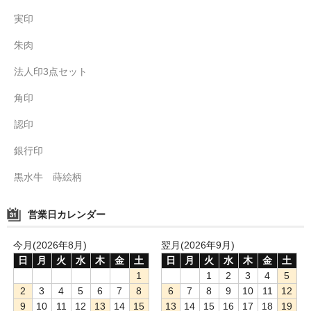
実印
朱肉
法人印3点セット
角印
認印
銀行印
黒水牛 蒔絵柄
営業日カレンダー
今月(2026年8月)
翌月(2026年9月)
日
月
火
水
木
金
土
日
月
火
水
木
金
土
1
1
2
3
4
5
2
3
4
5
6
7
8
6
7
8
9
10
11
12
9
10
11
12
13
14
15
13
14
15
16
17
18
19