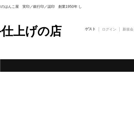
のはんこ屋 実印／銀行印／認印 創業1950年 し
手仕上げの店
ゲスト
ログイン
新規会