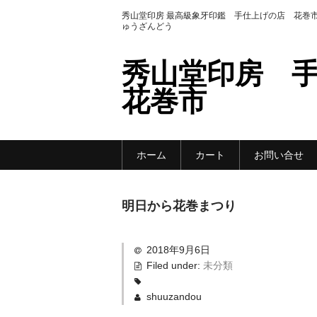
秀山堂印房 最高級象牙印鑑 手仕上げの店 花巻市
ゅうざんどう
秀山堂印房 
花巻市
ホーム
カート
お問い合せ
明日から花巻まつり
2018年9月6日
Filed under:
未分類
shuuzandou