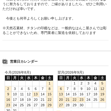
うに努力をしておりますので、ご縁がありましたら、ぜひご利用い
ただければ幸いです。
今後とも何卒よろしくお願い申し上げます。
※天然石素材、チタンの印鑑などは、一般的なはんこ屋さんでは彫
ることができないため、専門業者に製造を依頼しております
営業日カレンダー
今月(2026年8月)
翌月(2026年9月)
日
月
火
水
木
金
土
日
月
火
水
木
金
土
1
1
2
3
4
5
2
3
4
5
6
7
8
6
7
8
9
10
11
12
9
10
11
12
13
14
15
13
14
15
16
17
18
19
16
17
18
19
20
21
22
20
21
22
23
24
25
26
23
24
25
26
27
28
29
27
28
29
30
30
31