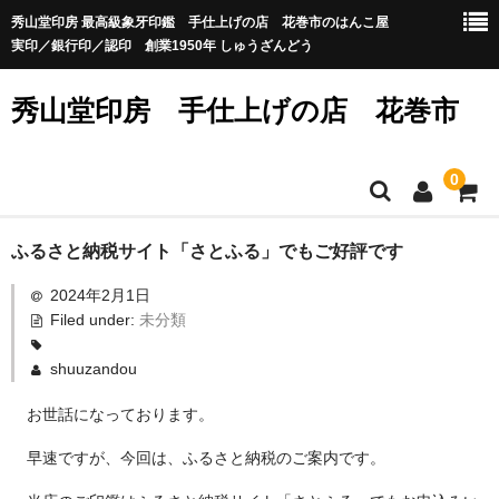
秀山堂印房 最高級象牙印鑑 手仕上げの店 花巻市のはんこ屋
実印／銀行印／認印 創業1950年 しゅうざんどう
秀山堂印房 手仕上げの店 花巻市
0
ホーム
ふるさと納税サイト「さとふる」でもご好評です
2024年2月1日
カート
Filed under:
未分類
お問い合せ
shuuzandou
お世話になっております。
早速ですが、今回は、ふるさと納税のご案内です。