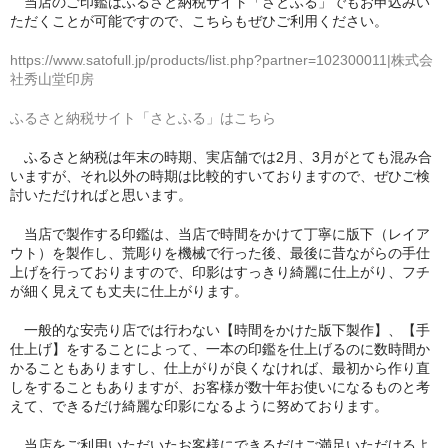
当店のご印鑑はふるさと納税サイト「さとふる」でもお申込みい
ただくことが可能ですので、こちらもぜひご利用ください。
https://www.satofull.jp/products/list.php?partner=102300011|株式会
社秀山堂印房
ふるさと納税サイト「さとふる」はこちら
ふるさと納税は年末の時期、実店舗では2月、3月がとても混み合
いますが、それ以外の時期は比較的すいておりますので、ぜひご検
討いただければと思います。
当店で製作する印鑑は、当店で時間をかけて丁寧に版下（レイア
ウト）を製作し、荒彫りを機械で行った後、最後に昔ながらの手仕
上げを行っておりますので、印影はすっきり綺麗に仕上がり、フチ
が細く見えても丈夫に仕上がります。
一般的な安売り店では行わない【時間をかけた版下製作】、【手
仕上げ】をすることによって、一本の印鑑を仕上げるのに数時間か
かることもありますし、仕上がりが良くなければ、最初から作り直
しをすることもありますが、お客様が数十年お使いになるものと考
えて、できるだけ綺麗な印影になるように努めております。
当店をご利用いただいたお客様にできるだけご満足いただけるよ