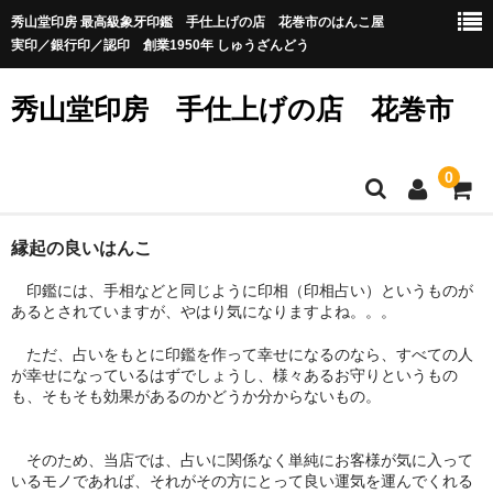
秀山堂印房 最高級象牙印鑑 手仕上げの店 花巻市のはんこ屋
実印／銀行印／認印 創業1950年 しゅうざんどう
秀山堂印房 手仕上げの店 花巻市
0
ホーム
縁起の良いはんこ
印鑑には、手相などと同じように印相（印相占い）というものが
カート
あるとされていますが、やはり気になりますよね。。。
お問い合せ
ただ、占いをもとに印鑑を作って幸せになるのなら、すべての人
が幸せになっているはずでしょうし、様々あるお守りというもの
も、そもそも効果があるのかどうか分からないもの。
そのため、当店では、占いに関係なく単純にお客様が気に入って
いるモノであれば、それがその方にとって良い運気を運んでくれる