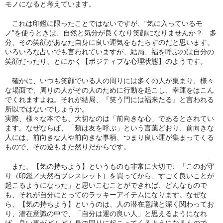
モノになると考えています。
これは印鑑に限ったことではないですが、“気に入っているモ
ノ”を使うときは、自然と気分が良くなり笑顔になりませんか？ 多
分、その笑顔があなた自身に良い運気をもたらすのだと思います。
いろいろな占いでも言われていますが、結局、福を呼ぶのは自分の
笑顔だったり、とにかく【ポジティブな心理状態】のようです。
確かに、いつも笑顔でいる人の周りには多くの人が集まり、様々
な場面で、周りの人がその人のために行動を起こし、幸運をはこん
でくれますよね。それが結局、『笑う門には福来たる』と言われる
所以ではないでしょうか。
実際、様々な本でも、大切なのは「前向きな心」であるとされてい
ます。なぜならば、「類は友を呼ぶ」という言葉どおり、前向きな
人には、前向きな人や前向きな事柄、つまり良い運が集まってくる
もので、その逆もまた然りだからです。
また、【気の持ちよう】というものも非常に大切で、「このお守
り（印鑑／天然石ブレスレット）を買ってから、すごく良いことが
起こるようになった」と思いこむことができれば、どんなもので
も、それが自分にとってのラッキーアイテムになります。なぜな
ら、【気の持ちよう】というのは、人の潜在意識と深く関わってお
り、潜在意識の中で、「自分は運の良い人」と思えるようになれ
ば、良い事がどんどん身の回りに起こってくるようになるもので